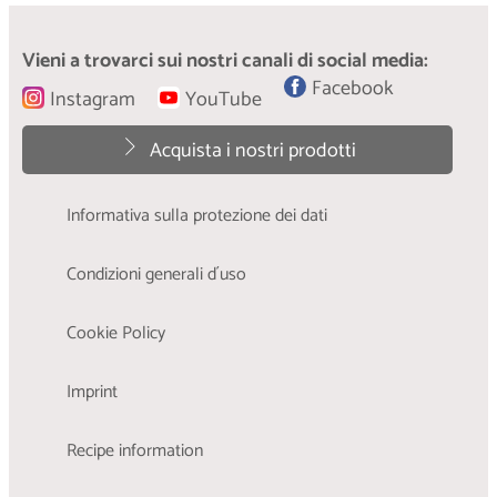
Packaging
Come rammendare una camicia strappata
Vieni a trovarci sui nostri canali di social media:
Ci impegniamo per garantire un packaging
ispirandosi a un’antica filosofia giapponese
Facebook
pratico e sostenibile.
Instagram
YouTube
Acquista i nostri prodotti
Informativa sulla protezione dei dati
Condizioni generali d´uso
Cookie Policy
Imprint
Recipe information