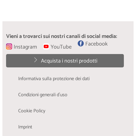
Diventa parte del cambiamento
I volti della slow fashion: Kate Fletcher
Il tuo contributo
Una presentazione della donna che ha coniato il
Vieni a trovarci sui nostri canali di social media:
Quasi l'80% dell'energia utilizzata e l'impronta di
termine e dato un nome al movimento
Facebook
CO2 dei detersivi per bucato sono legati al
Instagram
YouTube
processo di lavaggio a casa.
Acquista i nostri prodotti
Informativa sulla protezione dei dati
Condizioni generali d´uso
Cookie Policy
Imprint